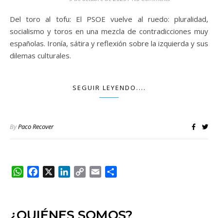
Del toro al tofu: El PSOE vuelve al ruedo: pluralidad,
socialismo y toros en una mezcla de contradicciones muy
españolas. Ironía, sátira y reflexión sobre la izquierda y sus
dilemas culturales.
SEGUIR LEYENDO....
By
Paco Recover
WhatsApp
Facebook
X
LinkedIn
Copy
Email
Compartir
Link
¿QUIÉNES SOMOS?