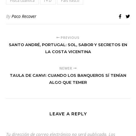
Física cuántica
I + D
País Vasco
By
Paco Recover
PREVIOUS
SANTO ANDRÉ, PORTUGAL: SOL, SABOR Y SECRETOS EN
LA COSTA VICENTINA
NEWER
TAULA DE CANVI: CUANDO LOS BANQUEROS SÍ TENÍAN
ALGO QUE TEMER
LEAVE A REPLY
Tu dirección de correo electrónico no será publicada.
Los